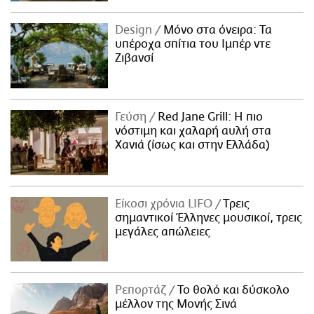
Design
Μόνο στα όνειρα: Τα
υπέροχα σπίτια του Ιμπέρ ντε
Ζιβανσί
Γεύση
Red Jane Grill: Η πιο
νόστιμη και χαλαρή αυλή στα
Χανιά (ίσως και στην Ελλάδα)
Είκοσι χρόνια LIFO
Tρεις
σημαντικοί Έλληνες μουσικοί, τρεις
μεγάλες απώλειες
Ρεπορτάζ
Το θολό και δύσκολο
μέλλον της Μονής Σινά