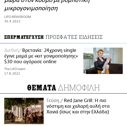
μωρά στον κόσμο με ρομποτική
ΑΜΠΑ
μικρογονιμοποίηση
PRINT
LIFO NEWSROOM
30.4.2023
ΠΡΟΣΦΑΤΕΣ ΕΙΔΗΣΕΙΣ
ΣΠΕΡΜΑΤΕΓΧΥΣΗ
Διεθνή
Βρετανία: 24χρονη single
έγινε μαμά με «κιτ γονιμοποίησης»
$30 που αγόρασε online
The LiFO team
17.8.2022
ΔΗΜΟΦΙΛΗ
ΘΕΜΑΤΑ
Γεύση
Red Jane Grill: Η πιο
νόστιμη και χαλαρή αυλή στα
Χανιά (ίσως και στην Ελλάδα)