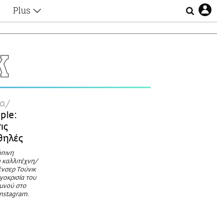
Plus
Θέματα
Συνεντεύξεις
Videos
K
τα
Αφιερώματα
Ζώδια
Εξομολογήσεις
Blogs
η
α
Οι Αθηναίοι
ple:
Απώλειες
ις
Lgbtqi+
 θηλές
Επιλογές
ώπινη
 καλλιτέχνη/
νσερ Τούνικ
γοκρισία του
υμνού στο
Instagram.