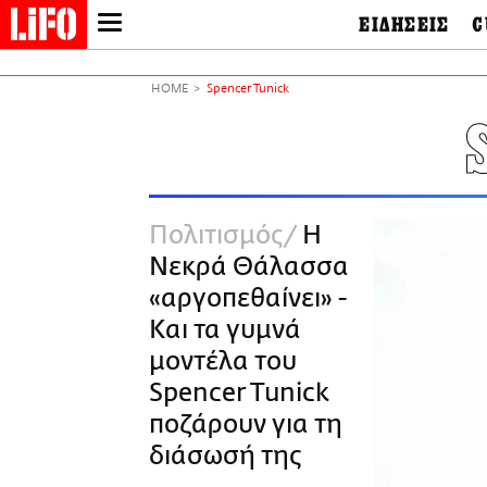
ΕΙΔΗΣΕΙΣ
C
LIFO SHOP
Ελλάδα
Ο
Διεθνή
Μ
NEWSLETTER
HOME
Spencer Tunick
Πολιτική
Θ
ΜΙΚΡΟΠΡΑΓΜΑΤΑ
Οικονομία
Ει
THE GOOD LIFO
Πολιτισμός
Βι
LIFOLAND
Αθλητισμός
Αρ
CITY GUIDE
& 
Περιβάλλον
Πολιτισμός
Η
D
ΑΜΠΑ
TV & Media
Φ
Νεκρά Θάλασσα
PRINT
Tech &
Science
«αργοπεθαίνει» -
European Lifo
Και τα γυμνά
μοντέλα του
Spencer Tunick
ποζάρουν για τη
διάσωσή της