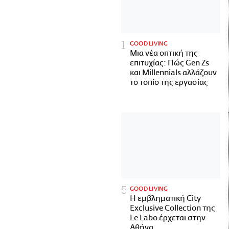
GOOD LIVING
Μια νέα οπτική της
επιτυχίας: Πώς Gen Zs
και Millennials αλλάζουν
το τοπίο της εργασίας
GOOD LIVING
Η εμβληματική City
Exclusive Collection της
Le Labo έρχεται στην
Αθήνα