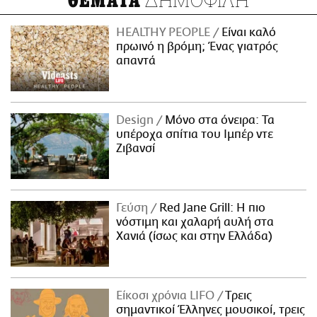
ΘΕΜΑΤΑ
HEALTHY PEOPLE
Είναι καλό
πρωινό η βρόμη; Ένας γιατρός
απαντά
Design
Μόνο στα όνειρα: Τα
υπέροχα σπίτια του Ιμπέρ ντε
Ζιβανσί
Γεύση
Red Jane Grill: Η πιο
νόστιμη και χαλαρή αυλή στα
Χανιά (ίσως και στην Ελλάδα)
Είκοσι χρόνια LIFO
Tρεις
σημαντικοί Έλληνες μουσικοί, τρεις