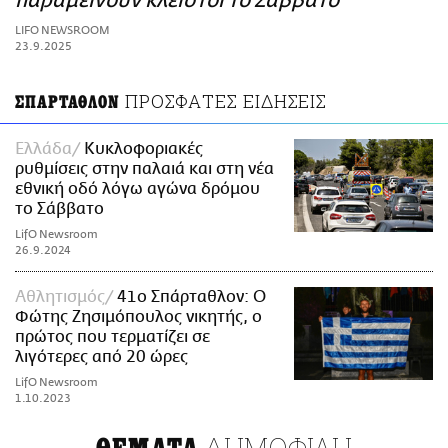
παραμείνουν κλειστοί το Σάββατο
ΑΜΠΑ
LIFO NEWSROOM
PRINT
23.9.2025
ΠΡΟΣΦΑΤΕΣ ΕΙΔΗΣΕΙΣ
ΣΠΑΡΤΑΘΛΟΝ
Ελλάδα
Κυκλοφοριακές
ρυθμίσεις στην παλαιά και στη νέα
εθνική οδό λόγω αγώνα δρόμου
το Σάββατο
LifO Newsroom
26.9.2024
Αθλητισμός
41ο Σπάρταθλον: Ο
Φώτης Ζησιμόπουλος νικητής, ο
πρώτος που τερματίζει σε
λιγότερες από 20 ώρες
LifO Newsroom
1.10.2023
ΔΗΜΟΦΙΛΗ