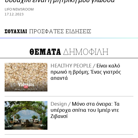
σουαχίλι είναι η μητρική μου γλώσσα
ΑΜΠΑ
LIFO NEWSROOM
PRINT
17.12.2023
ΠΡΟΣΦΑΤΕΣ ΕΙΔΗΣΕΙΣ
ΣΟΥΑΧΙΛΙ
ΔΗΜΟΦΙΛΗ
ΘΕΜΑΤΑ
HEALTHY PEOPLE
Είναι καλό
πρωινό η βρόμη; Ένας γιατρός
απαντά
Design
Μόνο στα όνειρα: Τα
υπέροχα σπίτια του Ιμπέρ ντε
Ζιβανσί