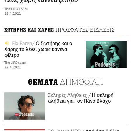
λένε, χωρίς κανένα φίλτρο
ΑΜΠΑ
THE LIFO TEAM
PRINT
22.4.2021
ΠΡΟΣΦΑΤΕΣ ΕΙΔΗΣΕΙΣ
ΣΩΤΗΡΗΣ ΚΑΙ ΧΑΡΗΣ
Fix Faren
O Σωτήρης και ο
Χάρης τα λένε, χωρίς κανένα
φίλτρο
The LiFO team
22.4.2021
ΔΗΜΟΦΙΛΗ
ΘΕΜΑΤΑ
Σκληρές Αλήθειες
H σκληρή
αλήθεια για τον Πάνο Βλάχο