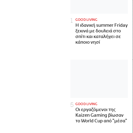
GOOD LIVING
Η ιδανική summer Friday
ξεκινά με δουλειά στο
σπίτι και καταλήγει σε
κάποιο νησί
GOOD LIVING
Οι εργαζόμενοι της
Kaizen Gaming βίωσαν
το World Cup από "μέσα"