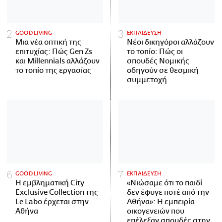
GOOD LIVING
ΕΚΠΑΙΔΕΥΣΗ
Μια νέα οπτική της
Νέοι δικηγόροι αλλάζουν
επιτυχίας: Πώς Gen Zs
το τοπίο: Πώς οι
και Millennials αλλάζουν
σπουδές Νομικής
το τοπίο της εργασίας
οδηγούν σε θεσμική
συμμετοχή
GOOD LIVING
ΕΚΠΑΙΔΕΥΣΗ
Η εμβληματική City
«Νιώσαμε ότι το παιδί
Exclusive Collection της
δεν έφυγε ποτέ από την
Le Labo έρχεται στην
Αθήνα»: Η εμπειρία
Αθήνα
οικογενειών που
επέλεξαν σπουδές στην