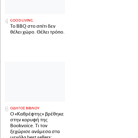
GOOD LIVING
Το BBQ στο σπίτι δεν
θέλει χώρο. Θέλει τρόπο.
ΟΔΗΓΟΣ ΒΙΒΛΙΟΥ
Ο «Καθρέφτης» βρέθηκε
στην κορυφή της
Bookvoice. Τι τον
ξεχώρισε ανάμεσα στα
μεγάλα best sellers;