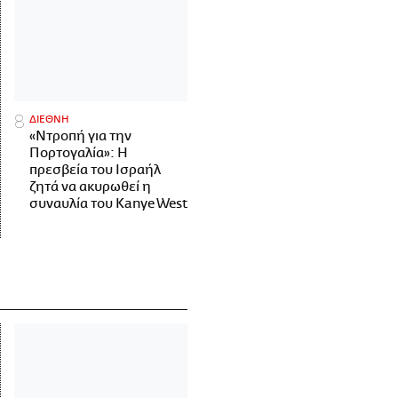
ΔΙΕΘΝΗ
«Ντροπή για την
Πορτογαλία»: Η
πρεσβεία του Ισραήλ
ζητά να ακυρωθεί η
συναυλία του Kanye West