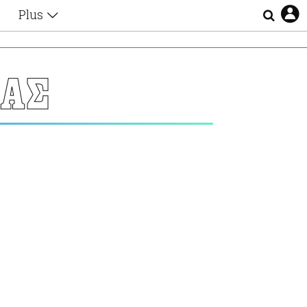
Plus
Θέματα
Συνεντεύξεις
Videos
ΣΑΣ
τα
Αφιερώματα
Ζώδια
Εξομολογήσεις
Blogs
η
Οι Αθηναίοι
Απώλειες
Lgbtqi+
Επιλογές