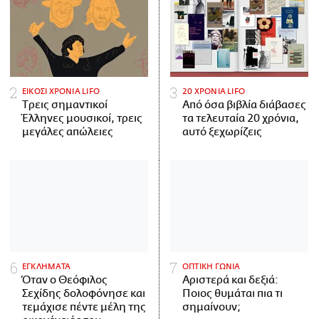
ΕΙΚΟΣΙ ΧΡΟΝΙΑ LIFO
20 ΧΡΟΝΙΑ LIFO
Tρεις σημαντικοί
Από όσα βιβλία διάβασες
Έλληνες μουσικοί, τρεις
τα τελευταία 20 χρόνια,
μεγάλες απώλειες
αυτό ξεχωρίζεις
ΕΓΚΛΗΜΑΤΑ
ΟΠΤΙΚΗ ΓΩΝΙΑ
Όταν ο Θεόφιλος
Αριστερά και δεξιά:
Σεχίδης δολοφόνησε και
Ποιος θυμάται πια τι
τεμάχισε πέντε μέλη της
σημαίνουν;