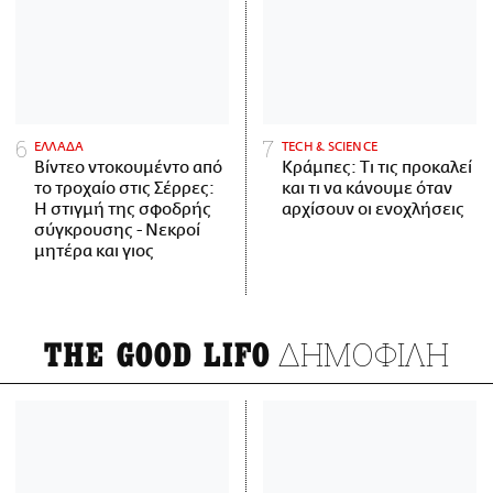
ΕΛΛΑΔΑ
ΤECH & SCIENCE
Βίντεο ντοκουμέντο από
Κράμπες: Τι τις προκαλεί
το τροχαίο στις Σέρρες:
και τι να κάνουμε όταν
Η στιγμή της σφοδρής
αρχίσουν οι ενοχλήσεις
σύγκρουσης - Νεκροί
μητέρα και γιος
ΔΗΜΟΦΙΛΗ
THE GOOD LIFO