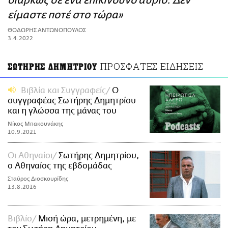
διαρκώς σε ένα επικίνδυνο αύριο. Δεν
ΑΜΠΑ
είμαστε ποτέ στο τώρα»
PRINT
ΘΟΔΩΡΗΣ ΑΝΤΩΝΟΠΟΥΛΟΣ
3.4.2022
ΠΡΟΣΦΑΤΕΣ ΕΙΔΗΣΕΙΣ
ΣΩΤΗΡΗΣ ΔΗΜΗΤΡΙΟΥ
Βιβλία και Συγγραφείς
Ο
συγγραφέας Σωτήρης Δημητρίου
και η γλώσσα της μάνας του
Νίκος Μπακουνάκης
10.9.2021
Οι Αθηναίοι
Σωτήρης Δημητρίου,
ο Αθηναίος της εβδομάδας
Σταύρος Διοσκουρίδης
13.8.2016
Βιβλίο
Μισή ώρα, μετρημένη, με