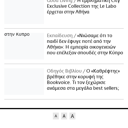
Good Living
Η εμβληματική City
Exclusive Collection της Le Labo
έρχεται στην Αθήνα
Εκπαίδευση
«Νιώσαμε ότι το
παιδί δεν έφυγε ποτέ από την
Αθήνα»: Η εμπειρία οικογενειών
που επέλεξαν σπουδές στην Κύπρο
Οδηγός Βιβλίου
Ο «Καθρέφτης»
βρέθηκε στην κορυφή της
Bookvoice. Τι τον ξεχώρισε
ανάμεσα στα μεγάλα best sellers;