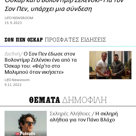
Όσκαρ και ο Βολοντίμιρ Ζελένσκι- Για τον
ΑΜΠΑ
Σον Πεν, υπάρχει μια σύνδεση
PRINT
LIFO NEWSROOM
15.9.2023
ΠΡΟΣΦΑΤΕΣ ΕΙΔΗΣΕΙΣ
ΣΟΝ ΠΕΝ ΟΣΚΑΡ
Διεθνή
Ο Σον Πεν έδωσε στον
Βολοντίμιρ Ζελένσκι ένα από τα
Όσκαρ του: «Φέρ’το στο
Μαλιμπού όταν νικήσετε»
LifO Newsroom
9.11.2022
ΔΗΜΟΦΙΛΗ
ΘΕΜΑΤΑ
Σκληρές Αλήθειες
H σκληρή
αλήθεια για τον Πάνο Βλάχο