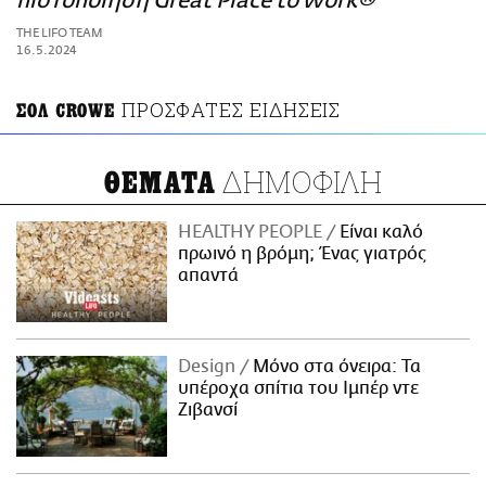
πιστοποίηση Great Place to Work®
ΑΜΠΑ
THE LIFO TEAM
PRINT
16.5.2024
ΠΡΟΣΦΑΤΕΣ ΕΙΔΗΣΕΙΣ
ΣΟΛ CROWE
ΔΗΜΟΦΙΛΗ
ΘΕΜΑΤΑ
HEALTHY PEOPLE
Είναι καλό
πρωινό η βρόμη; Ένας γιατρός
απαντά
Design
Μόνο στα όνειρα: Τα
υπέροχα σπίτια του Ιμπέρ ντε
Ζιβανσί