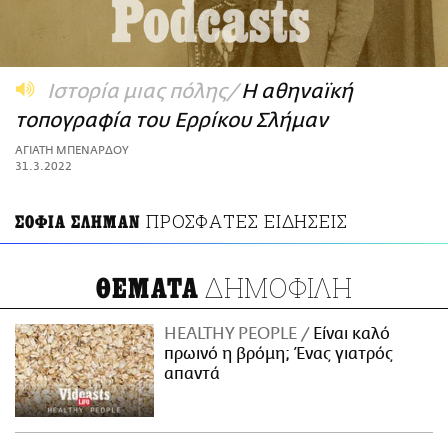
ΑΜΠΑ
PRINT
Ιστορία μιας πόλης
H αθηναϊκή
τοπογραφία του Ερρίκου Σλήμαν
ΑΓΙΑΤΗ ΜΠΕΝΑΡΔΟΥ
31.3.2022
ΠΡΟΣΦΑΤΕΣ ΕΙΔΗΣΕΙΣ
ΣΟΦΙΑ ΣΛΗΜΑΝ
ΔΗΜΟΦΙΛΗ
ΘΕΜΑΤΑ
HEALTHY PEOPLE
Είναι καλό
πρωινό η βρόμη; Ένας γιατρός
απαντά