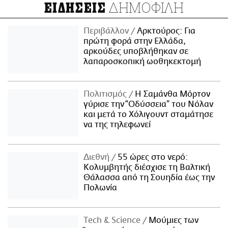
ΔΗΜΟΦΙΛΗ
ΕΙΔΗΣΕΙΣ
Περιβάλλον
Αρκτούρος: Για
πρώτη φορά στην Ελλάδα,
αρκούδες υποβλήθηκαν σε
λαπαροσκοπική ωοθηκεκτομή
Πολιτισμός
Η Σαμάνθα Μόρτον
γύρισε την “Οδύσσεια” του Νόλαν
και μετά το Χόλιγουντ σταμάτησε
να της τηλεφωνεί
Διεθνή
55 ώρες στο νερό:
Κολυμβητής διέσχισε τη Βαλτική
Θάλασσα από τη Σουηδία έως την
Πολωνία
Τech & Science
Μούμιες των