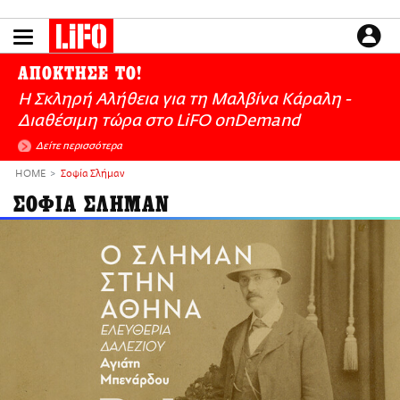
Παράκαμψη
προς
το
ΕΙΔΗΣΕΙΣ
κυρίως
ΑΠΟΚΤΗΣΕ ΤΟ!
περιεχόμενο
CULTURE
Η Σκληρή Αλήθεια για τη Μαλβίνα Κάραλη -
ΑΠΟΨΕΙΣ
Διαθέσιμη τώρα στo LiFO onDemand
ΤΡΟΠΟΣ ΖΩΗΣ
Δείτε περισσότερα
PODCASTS
HOME
Σοφία Σλήμαν
Plus
ΣΟΦΙΑ ΣΛΗΜΑΝ
LIFO SHOP
NEWSLETTER
ΜΙΚΡΟΠΡΑΓΜΑΤΑ
THE GOOD LIFO
LIFOLAND
CITY GUIDE