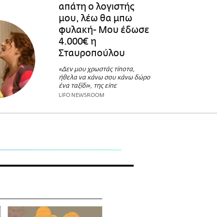
απάτη ο λογιστής
μου, λέω θα μπω
φυλακή- Μου έδωσε
4.000€ η
Σταυροπούλου
«Δεν μου χρωστάς τίποτα,
ήθελα να κάνω σου κάνω δώρο
ένα ταξίδι», της είπε
LIFO NEWSROOM