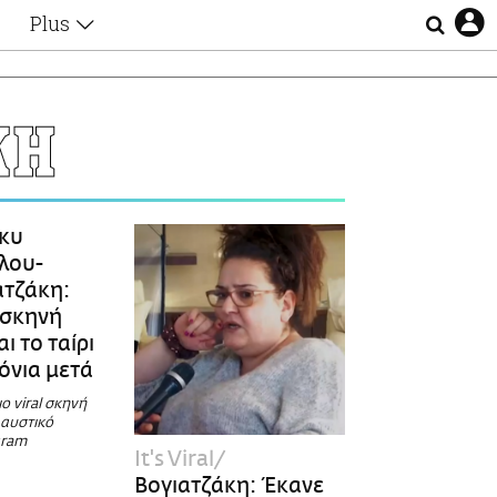
Plus
Θέματα
Συνεντεύξεις
Videos
ΚΗ
τα
Αφιερώματα
Ζώδια
Εξομολογήσεις
Blogs
η
κυ
Οι Αθηναίοι
λου-
Απώλειες
ατζάκη:
Lgbtqi+
 σκηνή
Επιλογές
ι το ταίρι
όνια μετά
ο viral σκηνή
λαυστικό
gram
It's Viral
Βογιατζάκη: Έκανε