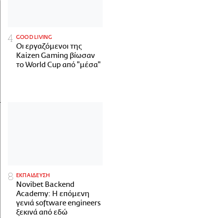
GOOD LIVING
Οι εργαζόμενοι της
Kaizen Gaming βίωσαν
το World Cup από "μέσα"
ΕΚΠΑΙΔΕΥΣΗ
Novibet Backend
Academy: Η επόμενη
γενιά software engineers
ξεκινά από εδώ