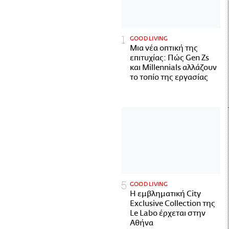
GOOD LIVING
Μια νέα οπτική της
επιτυχίας: Πώς Gen Zs
και Millennials αλλάζουν
το τοπίο της εργασίας
GOOD LIVING
Η εμβληματική City
Exclusive Collection της
Le Labo έρχεται στην
Αθήνα