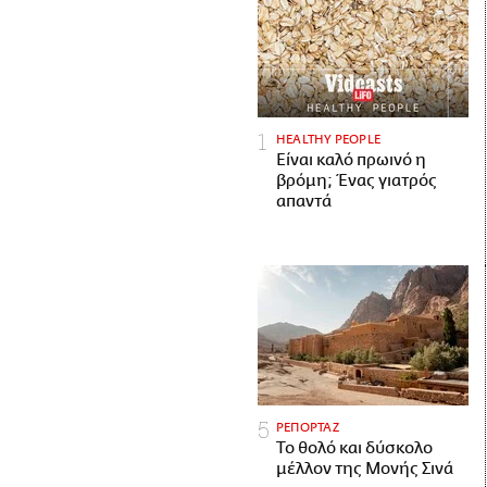
HEALTHY PEOPLE
Είναι καλό πρωινό η
βρόμη; Ένας γιατρός
απαντά
ΡΕΠΟΡΤΑΖ
Το θολό και δύσκολο
μέλλον της Μονής Σινά