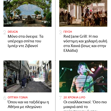
DESIGN
ΓΕΥΣΗ
Μόνο στα όνειρα: Τα
Red Jane Grill: Η πιο
υπέροχα σπίτια του
νόστιμη και χαλαρή αυλή
Ιμπέρ ντε Ζιβανσί
στα Χανιά (ίσως και στην
Ελλάδα)
ΟΠΤΙΚΗ ΓΩΝΙΑ
20 ΧΡΟΝΙΑ LIFO
Όπου και να ταξιδέψω η
Οι εναλλακτικοί: Όσο πιο
Αθήνα με πληγώνει
μακριά από το