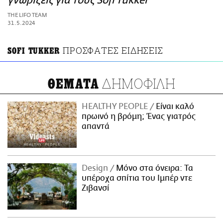
γνωρίζεις για τους Sofi Tukker
ΑΜΠΑ
THE LIFO TEAM
PRINT
31.5.2024
ΠΡΟΣΦΑΤΕΣ ΕΙΔΗΣΕΙΣ
SOFI TUKKER
ΔΗΜΟΦΙΛΗ
ΘΕΜΑΤΑ
HEALTHY PEOPLE
Είναι καλό
πρωινό η βρόμη; Ένας γιατρός
απαντά
Design
Μόνο στα όνειρα: Τα
υπέροχα σπίτια του Ιμπέρ ντε
Ζιβανσί