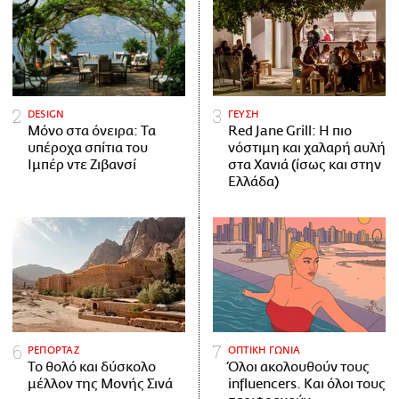
DESIGN
ΓΕΥΣΗ
Μόνο στα όνειρα: Τα
Red Jane Grill: Η πιο
υπέροχα σπίτια του
νόστιμη και χαλαρή αυλή
Ιμπέρ ντε Ζιβανσί
στα Χανιά (ίσως και στην
Ελλάδα)
ΡΕΠΟΡΤΑΖ
ΟΠΤΙΚΗ ΓΩΝΙΑ
Το θολό και δύσκολο
Όλοι ακολουθούν τους
μέλλον της Μονής Σινά
influencers. Και όλοι τους