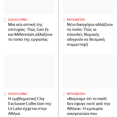
GOOD LIVING
ΕΚΠΑΙΔΕΥΣΗ
Μια νέα οπτική της
Νέοι δικηγόροι αλλάζουν
επιτυχίας: Πώς Gen Zs
το τοπίο: Πώς οι
και Millennials αλλάζουν
σπουδές Νομικής
το τοπίο της εργασίας
οδηγούν σε θεσμική
συμμετοχή
GOOD LIVING
ΕΚΠΑΙΔΕΥΣΗ
Η εμβληματική City
«Νιώσαμε ότι το παιδί
Exclusive Collection της
δεν έφυγε ποτέ από την
Le Labo έρχεται στην
Αθήνα»: Η εμπειρία
Αθήνα
οικογενειών που