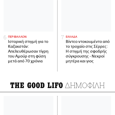
ΠΕΡΙΒΑΛΛΟΝ
ΕΛΛΑΔΑ
Ιστορική στιγμή για το
Βίντεο ντοκουμέντο από
Καζακστάν:
το τροχαίο στις Σέρρες:
Απελευθέρωσαν τίγρη
Η στιγμή της σφοδρής
του Αμούρ στη φύση
σύγκρουσης - Νεκροί
μετά από 70 χρόνια
μητέρα και γιος
ΔΗΜΟΦΙΛΗ
THE GOOD LIFO