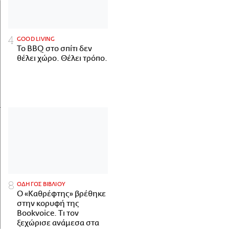
GOOD LIVING
Το BBQ στο σπίτι δεν
θέλει χώρο. Θέλει τρόπο.
ΟΔΗΓΟΣ ΒΙΒΛΙΟΥ
Ο «Καθρέφτης» βρέθηκε
στην κορυφή της
Bookvoice. Τι τον
ξεχώρισε ανάμεσα στα