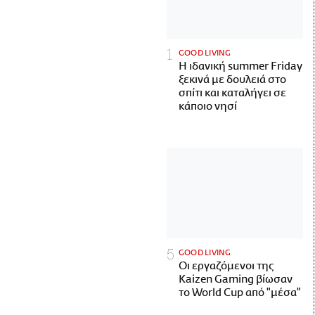
GOOD LIVING
Η ιδανική summer Friday
ξεκινά με δουλειά στο
σπίτι και καταλήγει σε
κάποιο νησί
GOOD LIVING
Οι εργαζόμενοι της
Kaizen Gaming βίωσαν
το World Cup από "μέσα"