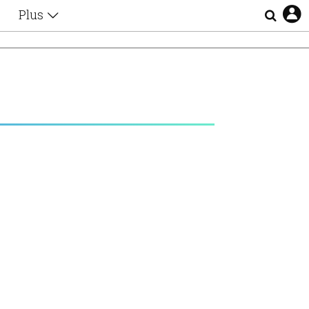
Plus
Θέματα
Συνεντεύξεις
Videos
τα
Αφιερώματα
Ζώδια
Εξομολογήσεις
Blogs
η
Οι Αθηναίοι
Απώλειες
Lgbtqi+
Επιλογές