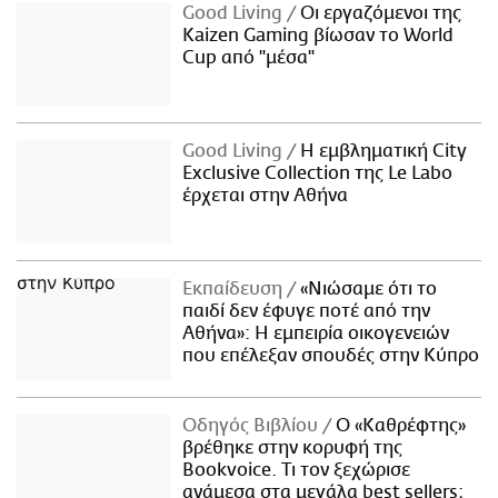
Good Living
Οι εργαζόμενοι της
Kaizen Gaming βίωσαν το World
Cup από "μέσα"
Good Living
Η εμβληματική City
Exclusive Collection της Le Labo
έρχεται στην Αθήνα
Εκπαίδευση
«Νιώσαμε ότι το
παιδί δεν έφυγε ποτέ από την
Αθήνα»: Η εμπειρία οικογενειών
που επέλεξαν σπουδές στην Κύπρο
Οδηγός Βιβλίου
Ο «Καθρέφτης»
βρέθηκε στην κορυφή της
Bookvoice. Τι τον ξεχώρισε
ανάμεσα στα μεγάλα best sellers;