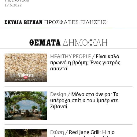
THE LIFO TEAM
ΑΜΠΑ
17.6.2022
PRINT
ΠΡΟΣΦΑΤΕΣ ΕΙΔΗΣΕΙΣ
ΣΚΥΛΙΑ ΒΙΓΚΑΝ
ΔΗΜΟΦΙΛΗ
ΘΕΜΑΤΑ
HEALTHY PEOPLE
Είναι καλό
πρωινό η βρόμη; Ένας γιατρός
απαντά
Design
Μόνο στα όνειρα: Τα
υπέροχα σπίτια του Ιμπέρ ντε
Ζιβανσί
Γεύση
Red Jane Grill: Η πιο