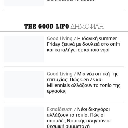
ΔΗΜΟΦΙΛΗ
THE GOOD LIFO
Good Living
Η ιδανική summer
Friday ξεκινά με δουλειά στο σπίτι
και καταλήγει σε κάποιο νησί
Good Living
Μια νέα οπτική της
επιτυχίας: Πώς Gen Zs και
Millennials αλλάζουν το τοπίο της
εργασίας
Εκπαίδευση
Νέοι δικηγόροι
αλλάζουν το τοπίο: Πώς οι
σπουδές Νομικής οδηγούν σε
θεσμική συμμετοχή