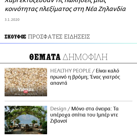
Χάρι εκτόξευσαν τις πωλήσεις μίας
ΑΜΠΑ
κοινότητας πλεξίματος στη Νέα Ζηλανδία
PRINT
3.1.2020
ΠΡΟΣΦΑΤΕΣ ΕΙΔΗΣΕΙΣ
ΣΚΟΥΦΟΣ
ΔΗΜΟΦΙΛΗ
ΘΕΜΑΤΑ
HEALTHY PEOPLE
Είναι καλό
πρωινό η βρόμη; Ένας γιατρός
απαντά
Design
Μόνο στα όνειρα: Τα
υπέροχα σπίτια του Ιμπέρ ντε
Ζιβανσί