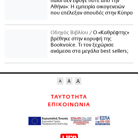
παιδί δεν έφυγε ποτέ από την
Αθήνα»: Η εμπειρία οικογενειών
που επέλεξαν σπουδές στην Κύπρο
Οδηγός Βιβλίου
Ο «Καθρέφτης»
βρέθηκε στην κορυφή της
Bookvoice. Τι τον ξεχώρισε
ανάμεσα στα μεγάλα best sellers;
ΤΑΥΤΟΤΗΤΑ
ΕΠΙΚΟΙΝΩΝΙΑ