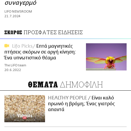
ΑΜΠΑ
συναγερμό
PRINT
LIFO NEWSROOM
21.7.2024
ΠΡΟΣΦΑΤΕΣ ΕΙΔΗΣΕΙΣ
ΣΚΩΡΟΣ
Lifo Picks
Επτά μαγνητικές
πτήσεις σκόρων σε αργή κίνηση:
Ένα υπνωτιστικό θέαμα
The LiFO team
20.6.2022
ΔΗΜΟΦΙΛΗ
ΘΕΜΑΤΑ
HEALTHY PEOPLE
Είναι καλό
πρωινό η βρόμη; Ένας γιατρός
απαντά