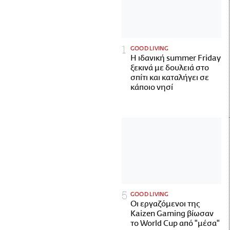
GOOD LIVING
Η ιδανική summer Friday
ξεκινά με δουλειά στο
σπίτι και καταλήγει σε
κάποιο νησί
GOOD LIVING
Οι εργαζόμενοι της
Kaizen Gaming βίωσαν
το World Cup από "μέσα"