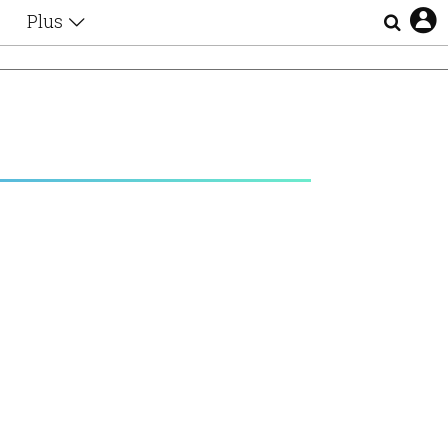
Plus
Θέματα
Συνεντεύξεις
Videos
τα
Αφιερώματα
Ζώδια
Εξομολογήσεις
Blogs
η
Οι Αθηναίοι
Απώλειες
Lgbtqi+
Επιλογές