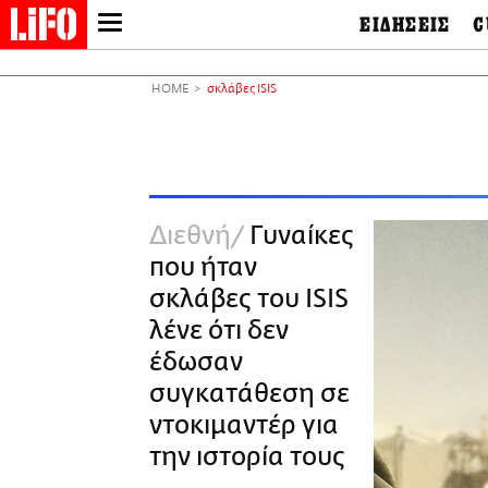
ΕΙΔΗΣΕΙΣ
C
LIFO SHOP
Ελλάδα
Ο
Διεθνή
Μ
NEWSLETTER
HOME
σκλάβες ISIS
Πολιτική
Θ
ΜΙΚΡΟΠΡΑΓΜΑΤΑ
Οικονομία
Ει
THE GOOD LIFO
Πολιτισμός
Βι
LIFOLAND
Αθλητισμός
Αρ
CITY GUIDE
& 
Περιβάλλον
Διεθνή
Γυναίκες
D
ΑΜΠΑ
TV & Media
Φ
που ήταν
PRINT
Tech &
Science
σκλάβες του ISIS
European Lifo
λένε ότι δεν
έδωσαν
συγκατάθεση σε
ντοκιμαντέρ για
την ιστορία τους