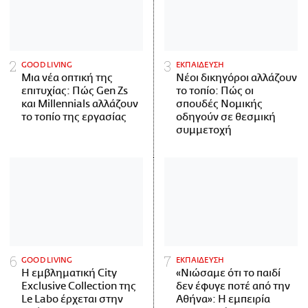
GOOD LIVING
ΕΚΠΑΙΔΕΥΣΗ
Μια νέα οπτική της
Νέοι δικηγόροι αλλάζουν
επιτυχίας: Πώς Gen Zs
το τοπίο: Πώς οι
και Millennials αλλάζουν
σπουδές Νομικής
το τοπίο της εργασίας
οδηγούν σε θεσμική
συμμετοχή
GOOD LIVING
ΕΚΠΑΙΔΕΥΣΗ
Η εμβληματική City
«Νιώσαμε ότι το παιδί
Exclusive Collection της
δεν έφυγε ποτέ από την
Le Labo έρχεται στην
Αθήνα»: Η εμπειρία