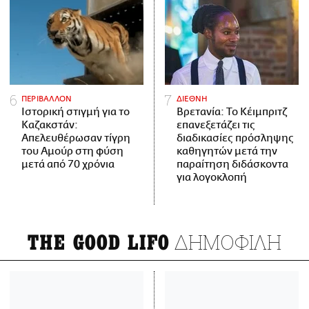
ΠΕΡΙΒΑΛΛΟΝ
ΔΙΕΘΝΗ
Ιστορική στιγμή για το
Βρετανία: Το Κέιμπριτζ
Καζακστάν:
επανεξετάζει τις
Απελευθέρωσαν τίγρη
διαδικασίες πρόσληψης
του Αμούρ στη φύση
καθηγητών μετά την
μετά από 70 χρόνια
παραίτηση διδάσκοντα
για λογοκλοπή
ΔΗΜΟΦΙΛΗ
THE GOOD LIFO