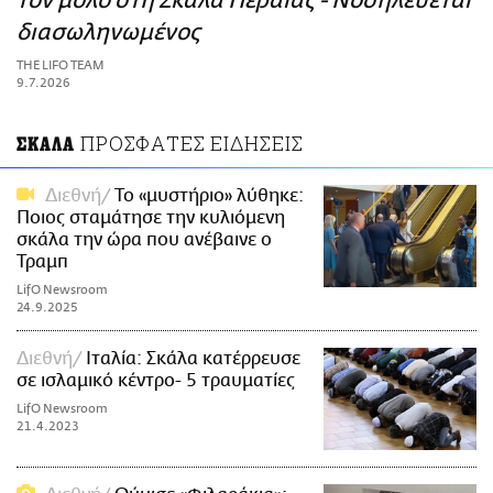
τον μόλο στη Σκάλα Περαίας - Νοσηλεύεται
ΑΜΠΑ
διασωληνωμένος
PRINT
THE LIFO TEAM
9.7.2026
ΠΡΟΣΦΑΤΕΣ ΕΙΔΗΣΕΙΣ
ΣΚΑΛΑ
Διεθνή
Το «μυστήριο» λύθηκε:
Ποιος σταμάτησε την κυλιόμενη
σκάλα την ώρα που ανέβαινε ο
Τραμπ
LifO Newsroom
24.9.2025
Διεθνή
Ιταλία: Σκάλα κατέρρευσε
σε ισλαμικό κέντρο- 5 τραυματίες
LifO Newsroom
21.4.2023