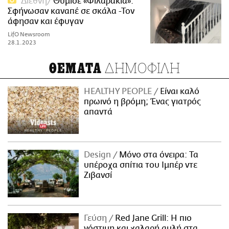
Διεθνή
Θύμισε «Φιλαράκια»:
Σφήνωσαν καναπέ σε σκάλα -Τον
άφησαν και έφυγαν
LifO Newsroom
28.1.2023
ΔΗΜΟΦΙΛΗ
ΘΕΜΑΤΑ
HEALTHY PEOPLE
Είναι καλό
πρωινό η βρόμη; Ένας γιατρός
απαντά
Design
Μόνο στα όνειρα: Τα
υπέροχα σπίτια του Ιμπέρ ντε
Ζιβανσί
Γεύση
Red Jane Grill: Η πιο
νόστιμη και χαλαρή αυλή στα