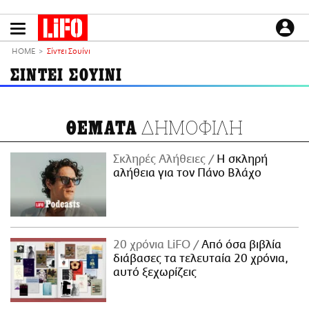
Παράκαμψη
προς
το
ΕΙΔΗΣΕΙΣ
κυρίως
HOME
Σίντει Σουίνι
περιεχόμενο
CULTURE
ΣΙΝΤΕΙ ΣΟΥΙΝΙ
ΑΠΟΨΕΙΣ
ΤΡΟΠΟΣ ΖΩΗΣ
ΔΗΜΟΦΙΛΗ
ΘΕΜΑΤΑ
PODCASTS
Plus
Σκληρές Αλήθειες
H σκληρή
αλήθεια για τον Πάνο Βλάχο
LIFO SHOP
NEWSLETTER
20 χρόνια LiFO
Από όσα βιβλία
ΜΙΚΡΟΠΡΑΓΜΑΤΑ
διάβασες τα τελευταία 20 χρόνια,
THE GOOD LIFO
αυτό ξεχωρίζεις
LIFOLAND
CITY GUIDE