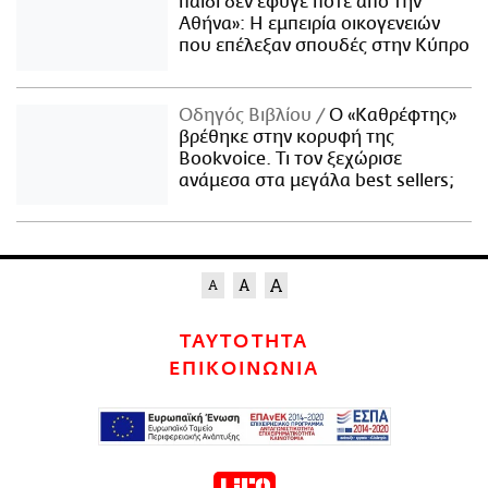
παιδί δεν έφυγε ποτέ από την
Αθήνα»: Η εμπειρία οικογενειών
που επέλεξαν σπουδές στην Κύπρο
Οδηγός Βιβλίου
Ο «Καθρέφτης»
βρέθηκε στην κορυφή της
Bookvoice. Τι τον ξεχώρισε
ανάμεσα στα μεγάλα best sellers;
ΤΑΥΤΟΤΗΤΑ
ΕΠΙΚΟΙΝΩΝΙΑ