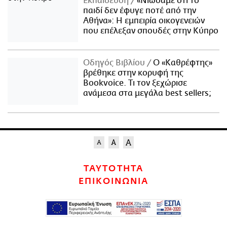
Εκπαίδευση
«Νιώσαμε ότι το
παιδί δεν έφυγε ποτέ από την
Αθήνα»: Η εμπειρία οικογενειών
που επέλεξαν σπουδές στην Κύπρο
Οδηγός Βιβλίου
Ο «Καθρέφτης»
βρέθηκε στην κορυφή της
Bookvoice. Τι τον ξεχώρισε
ανάμεσα στα μεγάλα best sellers;
ΤΑΥΤΟΤΗΤΑ
ΕΠΙΚΟΙΝΩΝΙΑ