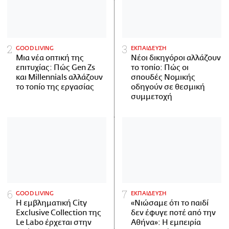
GOOD LIVING
ΕΚΠΑΙΔΕΥΣΗ
Μια νέα οπτική της
Νέοι δικηγόροι αλλάζουν
επιτυχίας: Πώς Gen Zs
το τοπίο: Πώς οι
και Millennials αλλάζουν
σπουδές Νομικής
το τοπίο της εργασίας
οδηγούν σε θεσμική
συμμετοχή
GOOD LIVING
ΕΚΠΑΙΔΕΥΣΗ
Η εμβληματική City
«Νιώσαμε ότι το παιδί
Exclusive Collection της
δεν έφυγε ποτέ από την
Le Labo έρχεται στην
Αθήνα»: Η εμπειρία