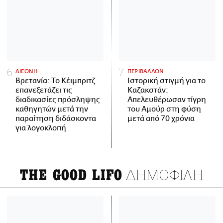
ΔΙΕΘΝΗ
ΠΕΡΙΒΑΛΛΟΝ
Βρετανία: Το Κέιμπριτζ
Ιστορική στιγμή για το
επανεξετάζει τις
Καζακστάν:
διαδικασίες πρόσληψης
Απελευθέρωσαν τίγρη
καθηγητών μετά την
του Αμούρ στη φύση
παραίτηση διδάσκοντα
μετά από 70 χρόνια
για λογοκλοπή
ΔΗΜΟΦΙΛΗ
THE GOOD LIFO