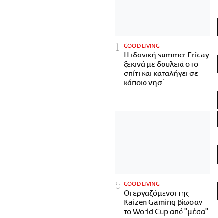
GOOD LIVING
Η ιδανική summer Friday
ξεκινά με δουλειά στο
σπίτι και καταλήγει σε
κάποιο νησί
GOOD LIVING
Οι εργαζόμενοι της
Kaizen Gaming βίωσαν
το World Cup από "μέσα"