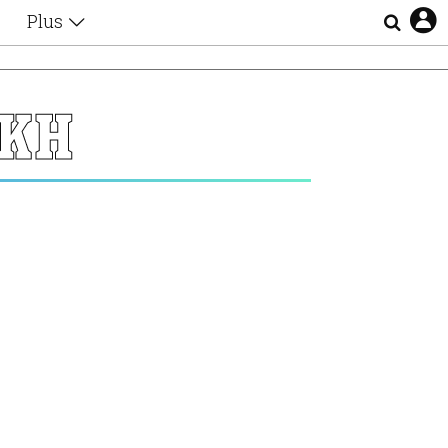
Plus
Θέματα
Συνεντεύξεις
Videos
ΙΚΗ
τα
Αφιερώματα
Ζώδια
Εξομολογήσεις
Blogs
η
Οι Αθηναίοι
Απώλειες
Lgbtqi+
Επιλογές