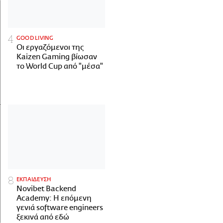
GOOD LIVING
Οι εργαζόμενοι της
Kaizen Gaming βίωσαν
το World Cup από "μέσα"
ΕΚΠΑΙΔΕΥΣΗ
Novibet Backend
Academy: Η επόμενη
γενιά software engineers
ξεκινά από εδώ