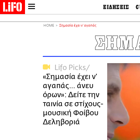
ΕΙΔΗΣΕΙΣ
C
LIFO SHOP
Ελλάδα
Ο
Διεθνή
Μ
NEWSLETTER
HOME
Σημασία έχει ν’ αγαπάς
Πολιτική
Θ
ΜΙΚΡΟΠΡΑΓΜΑΤΑ
ΣΗΜΑ
Οικονομία
Ει
THE GOOD LIFO
Πολιτισμός
Βι
LIFOLAND
Αθλητισμός
Αρ
CITY GUIDE
& 
Περιβάλλον
Lifo Picks
D
ΑΜΠΑ
TV & Media
Φ
«Σημασία έχει ν’
PRINT
Tech &
Science
αγαπάς… άνευ
European Lifo
όρων»: Δείτε την
ταινία σε στίχους-
μουσική Φοίβου
Δεληβοριά