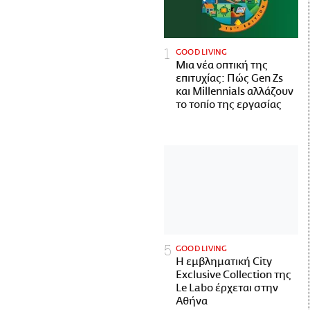
GOOD LIVING
Μια νέα οπτική της
επιτυχίας: Πώς Gen Zs
και Millennials αλλάζουν
το τοπίο της εργασίας
GOOD LIVING
Η εμβληματική City
Exclusive Collection της
Le Labo έρχεται στην
Αθήνα