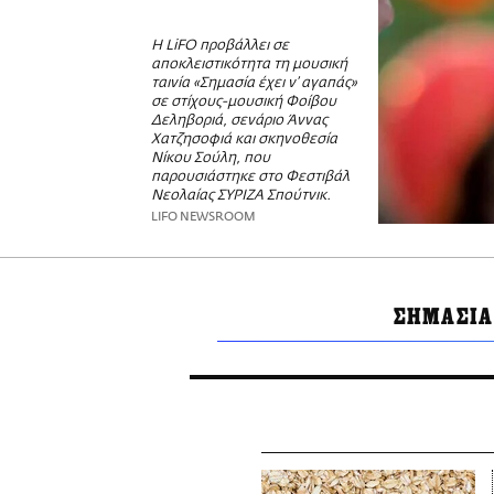
Η LiFO προβάλλει σε
αποκλειστικότητα τη μουσική
ταινία «Σημασία έχει ν’ αγαπάς»
σε στίχους-μουσική Φοίβου
Δεληβοριά, σενάριο Άννας
Χατζησοφιά και σκηνοθεσία
Νίκου Σούλη, που
παρουσιάστηκε στο Φεστιβάλ
Νεολαίας ΣΥΡΙΖΑ Σπούτνικ.
LIFO NEWSROOM
ΣΗΜΑΣΙΑ