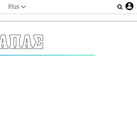
Plus
Θέματα
Συνεντεύξεις
Videos
ΓΑΠΑΣ
τα
Αφιερώματα
Ζώδια
Εξομολογήσεις
Blogs
η
Οι Αθηναίοι
Απώλειες
Lgbtqi+
Επιλογές