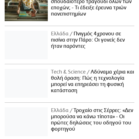
σπουδαιότερο τραγούδι όλων των
εποχών; - Τι έδειξε έρευνα τριών
πανεπιστημίων
Ελλάδα
Πνιγμός 4χρονου σε
πισίνα στην Πάρο: Οι γονείς δεν
ήταν παρόντες
Τech & Science
Αδύναμα χέρια και
θολή όραση: Πώς η τεχνολογία
μπορεί να επηρεάσει τη φυσική
κατάσταση
Ελλάδα
Τροχαίο στις Σέρρες: «Δεν
μπορούσα να κάνω τίποτα» - Οι
πρώτες δηλώσεις του οδηγού του
φορτηγού