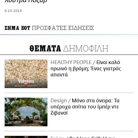
λουτρά Πόζαρ
ΑΜΠΑ
8.10.2019
PRINT
ΠΡΟΣΦΑΤΕΣ ΕΙΔΗΣΕΙΣ
ΣΗΜΑ ΕΟΤ
ΔΗΜΟΦΙΛΗ
ΘΕΜΑΤΑ
HEALTHY PEOPLE
Είναι καλό
πρωινό η βρόμη; Ένας γιατρός
απαντά
Design
Μόνο στα όνειρα: Τα
υπέροχα σπίτια του Ιμπέρ ντε
Ζιβανσί