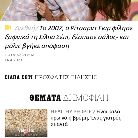
ΑΜΠΑ
PRINT
Διεθνή
Το 2007, ο Ρίτσαρντ Γκιρ φίλησε
ξαφνικά τη Σίλπα Σέπι, ξέσπασε σάλος- και
μόλις βγήκε απόφαση
LIFO NEWSROOM
14.4.2023
ΠΡΟΣΦΑΤΕΣ ΕΙΔΗΣΕΙΣ
ΣΙΛΠΑ ΣΕΤΙ
ΔΗΜΟΦΙΛΗ
ΘΕΜΑΤΑ
HEALTHY PEOPLE
Είναι καλό
πρωινό η βρόμη; Ένας γιατρός
απαντά