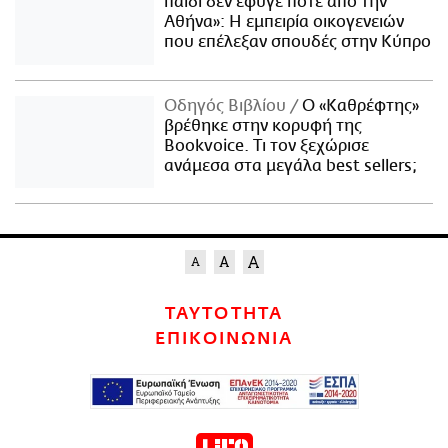
παιδί δεν έφυγε ποτέ από την
Αθήνα»: Η εμπειρία οικογενειών
που επέλεξαν σπουδές στην Κύπρο
Οδηγός Βιβλίου
Ο «Καθρέφτης»
βρέθηκε στην κορυφή της
Bookvoice. Τι τον ξεχώρισε
ανάμεσα στα μεγάλα best sellers;
ΤΑΥΤΟΤΗΤΑ
ΕΠΙΚΟΙΝΩΝΙΑ