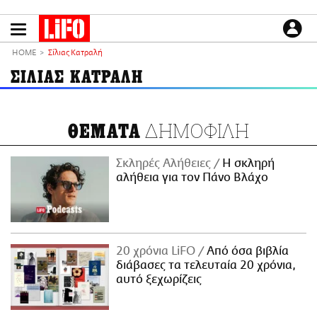
Παράκαμψη
προς
το
ΕΙΔΗΣΕΙΣ
κυρίως
HOME
Σίλιας Κατραλή
περιεχόμενο
CULTURE
ΣΙΛΙΑΣ ΚΑΤΡΑΛΗ
ΑΠΟΨΕΙΣ
ΤΡΟΠΟΣ ΖΩΗΣ
ΔΗΜΟΦΙΛΗ
ΘΕΜΑΤΑ
PODCASTS
Plus
Σκληρές Αλήθειες
H σκληρή
αλήθεια για τον Πάνο Βλάχο
LIFO SHOP
NEWSLETTER
20 χρόνια LiFO
Από όσα βιβλία
ΜΙΚΡΟΠΡΑΓΜΑΤΑ
διάβασες τα τελευταία 20 χρόνια,
THE GOOD LIFO
αυτό ξεχωρίζεις
LIFOLAND
CITY GUIDE