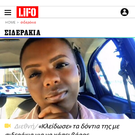
Παράκαμψη
προς
το
ΕΙΔΗΣΕΙΣ
κυρίως
HOME
σιδεράκια
περιεχόμενο
CULTURE
ΣΙΔΕΡΑΚΙΑ
ΑΠΟΨΕΙΣ
ΤΡΟΠΟΣ ΖΩΗΣ
PODCASTS
Plus
LIFO SHOP
NEWSLETTER
ΜΙΚΡΟΠΡΑΓΜΑΤΑ
THE GOOD LIFO
LIFOLAND
Διεθνή
«Κλείδωσε» τα δόντια της με
CITY GUIDE