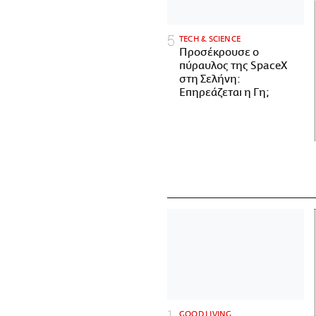
ΤECH & SCIENCE
Προσέκρουσε ο
πύραυλος της SpaceX
στη Σελήνη:
Επηρεάζεται η Γη;
GOOD LIVING