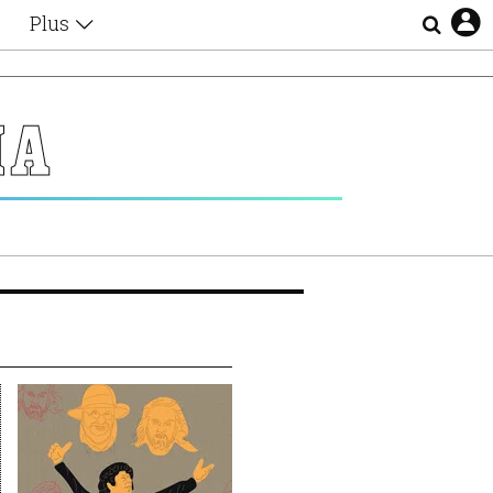
Plus
Θέματα
Συνεντεύξεις
Videos
ΜΑ
τα
Αφιερώματα
Ζώδια
Εξομολογήσεις
Blogs
η
Οι Αθηναίοι
Απώλειες
Lgbtqi+
Επιλογές