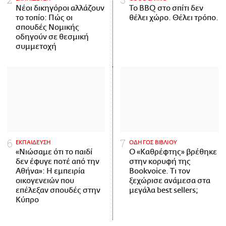
Νέοι δικηγόροι αλλάζουν
Το BBQ στο σπίτι δεν
το τοπίο: Πώς οι
θέλει χώρο. Θέλει τρόπο.
σπουδές Νομικής
οδηγούν σε θεσμική
συμμετοχή
ΕΚΠΑΙΔΕΥΣΗ
ΟΔΗΓΟΣ ΒΙΒΛΙΟΥ
«Νιώσαμε ότι το παιδί
Ο «Καθρέφτης» βρέθηκε
δεν έφυγε ποτέ από την
στην κορυφή της
Αθήνα»: Η εμπειρία
Bookvoice. Τι τον
οικογενειών που
ξεχώρισε ανάμεσα στα
επέλεξαν σπουδές στην
μεγάλα best sellers;
Κύπρο