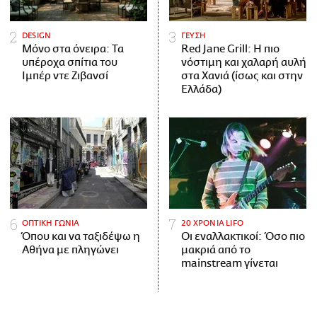
DESIGN
ΓΕΥΣΗ
Μόνο στα όνειρα: Τα
Red Jane Grill: Η πιο
υπέροχα σπίτια του
νόστιμη και χαλαρή αυλή
Ιμπέρ ντε Ζιβανσί
στα Χανιά (ίσως και στην
Ελλάδα)
ΟΠΤΙΚΗ ΓΩΝΙΑ
20 ΧΡΟΝΙΑ LIFO
Όπου και να ταξιδέψω η
Οι εναλλακτικοί: Όσο πιο
Αθήνα με πληγώνει
μακριά από το
mainstream γίνεται