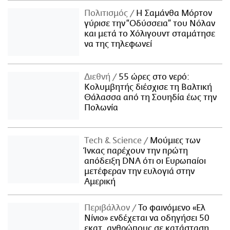
Πολιτισμός
Η Σαμάνθα Μόρτον
γύρισε την “Οδύσσεια” του Νόλαν
και μετά το Χόλιγουντ σταμάτησε
να της τηλεφωνεί
Διεθνή
55 ώρες στο νερό:
Κολυμβητής διέσχισε τη Βαλτική
Θάλασσα από τη Σουηδία έως την
Πολωνία
Τech & Science
Μούμιες των
Ίνκας παρέχουν την πρώτη
απόδειξη DNA ότι οι Ευρωπαίοι
μετέφεραν την ευλογιά στην
Αμερική
Περιβάλλον
Το φαινόμενο «Ελ
Νίνιο» ενδέχεται να οδηγήσει 50
εκατ. ανθρώπους σε κατάσταση