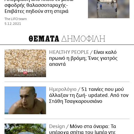
σφοδρής θαλασσοταραχής-
Επιβάτες πηδούν στη στεριά
The LiFO team
5.12.2021
ΔΗΜΟΦΙΛΗ
ΘΕΜΑΤΑ
HEALTHY PEOPLE
Είναι καλό
πρωινό η βρόμη; Ένας γιατρός
απαντά
Ημερολόγιο
51 ταινίες που μού
άλλαξαν τη ζωή- updated. Aπό τον
Στάθη Τσαγκαρουσιάνο
Design
Μόνο στα όνειρα: Τα
υπέροχα σπίτια του Ιμπέρ ντε