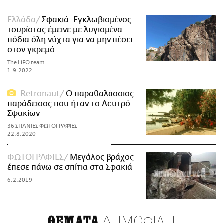
Ελλάδα
Σφακιά: Εγκλωβισμένος
τουρίστας έμεινε με λυγισμένα
πόδια όλη νύχτα για να μην πέσει
στον γκρεμό
The LiFO team
1.9.2022
Retronaut
Ο παραθαλάσσιος
παράδεισος που ήταν το Λουτρό
Σφακίων
36 ΣΠΑΝΙΕΣ ΦΩΤΟΓΡΑΦΊΕΣ
22.8.2020
ΦΩΤΟΓΡΑΦΙΕΣ
Μεγάλος βράχος
έπεσε πάνω σε σπίτια στα Σφακιά
6.2.2019
ΔΗΜΟΦΙΛΗ
ΘΕΜΑΤΑ