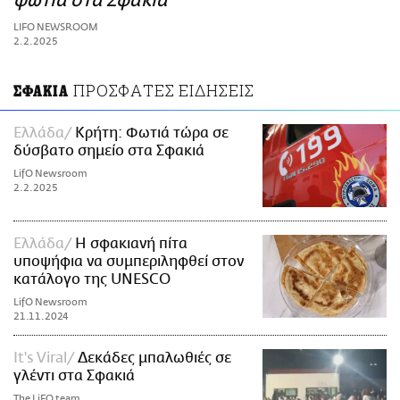
φωτιά στα Σφακιά
ΑΜΠΑ
LIFO NEWSROOM
PRINT
2.2.2025
ΠΡΟΣΦΑΤΕΣ ΕΙΔΗΣΕΙΣ
ΣΦΑΚΙΑ
Ελλάδα
Κρήτη: Φωτιά τώρα σε
δύσβατο σημείο στα Σφακιά
LifO Newsroom
2.2.2025
Ελλάδα
Η σφακιανή πίτα
υποψήφια να συμπεριληφθεί στον
κατάλογο της UNESCO
LifO Newsroom
21.11.2024
It's Viral
Δεκάδες μπαλωθιές σε
γλέντι στα Σφακιά
The LiFO team