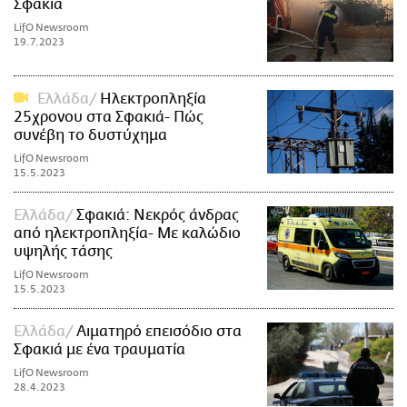
Σφακιά
LifO Newsroom
19.7.2023
Ελλάδα
Ηλεκτροπληξία
25χρονου στα Σφακιά- Πώς
συνέβη το δυστύχημα
LifO Newsroom
15.5.2023
Ελλάδα
Σφακιά: Νεκρός άνδρας
από ηλεκτροπληξία- Με καλώδιο
υψηλής τάσης
LifO Newsroom
15.5.2023
Ελλάδα
Αιματηρό επεισόδιο στα
Σφακιά με ένα τραυματία
LifO Newsroom
28.4.2023