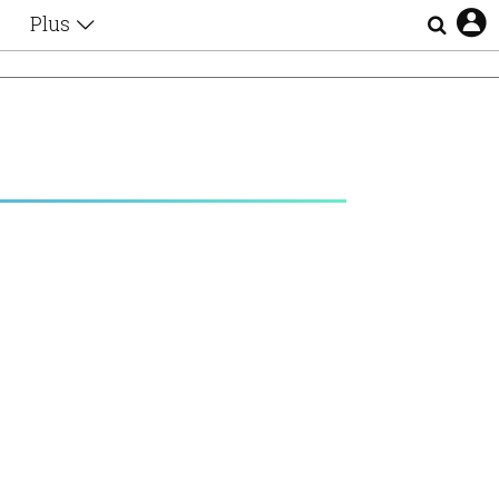
Plus
Θέματα
Συνεντεύξεις
Videos
τα
Αφιερώματα
Ζώδια
Εξομολογήσεις
Blogs
η
Οι Αθηναίοι
Απώλειες
Lgbtqi+
Επιλογές