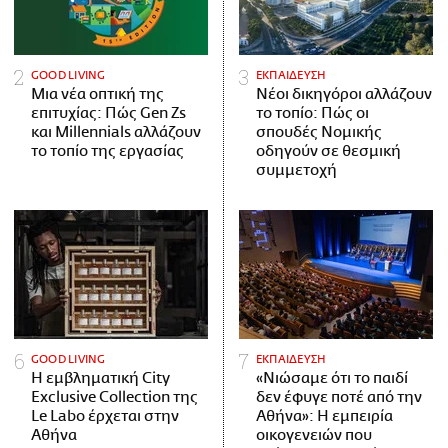
GOOD LIVING
ΕΚΠΑΙΔΕΥΣΗ
Μια νέα οπτική της
Νέοι δικηγόροι αλλάζουν
επιτυχίας: Πώς Gen Zs
το τοπίο: Πώς οι
και Millennials αλλάζουν
σπουδές Νομικής
το τοπίο της εργασίας
οδηγούν σε θεσμική
συμμετοχή
GOOD LIVING
ΕΚΠΑΙΔΕΥΣΗ
Η εμβληματική City
«Νιώσαμε ότι το παιδί
Exclusive Collection της
δεν έφυγε ποτέ από την
Le Labo έρχεται στην
Αθήνα»: Η εμπειρία
Αθήνα
οικογενειών που