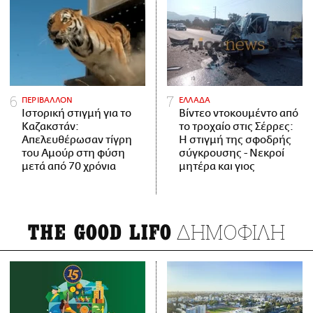
ΠΕΡΙΒΑΛΛΟΝ
ΕΛΛΑΔΑ
Ιστορική στιγμή για το
Βίντεο ντοκουμέντο από
Καζακστάν:
το τροχαίο στις Σέρρες:
Απελευθέρωσαν τίγρη
Η στιγμή της σφοδρής
του Αμούρ στη φύση
σύγκρουσης - Νεκροί
μετά από 70 χρόνια
μητέρα και γιος
ΔΗΜΟΦΙΛΗ
THE GOOD LIFO