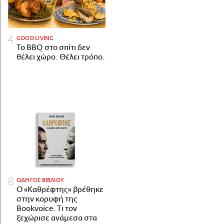
GOOD LIVING
Το BBQ στο σπίτι δεν
θέλει χώρο. Θέλει τρόπο.
ΟΔΗΓΟΣ ΒΙΒΛΙΟΥ
Ο «Καθρέφτης» βρέθηκε
στην κορυφή της
Bookvoice. Τι τον
ξεχώρισε ανάμεσα στα