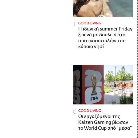
GOOD LIVING
Η ιδανική summer Friday
ξεκινά με δουλειά στο
σπίτι και καταλήγει σε
κάποιο νησί
GOOD LIVING
Οι εργαζόμενοι της
Kaizen Gaming βίωσαν
το World Cup από "μέσα"