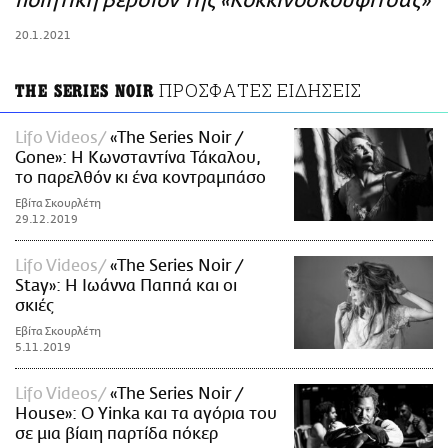
ποιητική βερσιόν της «Κοκκινοσκουφίτσας»
ΑΜΠΑ
20.1.2021
PRINT
ΠΡΟΣΦΑΤΕΣ ΕΙΔΗΣΕΙΣ
THE SERIES NOIR
Lifo Videos
«The Series Noir /
Gone»: Η Κωνσταντίνα Τάκαλου,
το παρελθόν κι ένα κοντραμπάσο
Εβίτα Σκουρλέτη
29.12.2019
Lifo Videos
«The Series Noir /
Stay»: Η Ιωάννα Παππά και οι
σκιές
Εβίτα Σκουρλέτη
5.11.2019
Lifo Videos
«The Series Noir /
House»: Ο Yinka και τα αγόρια του
σε μια βίαιη παρτίδα πόκερ