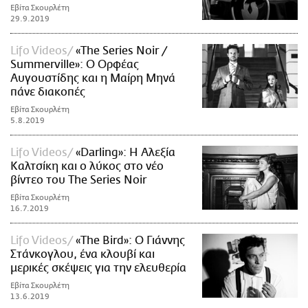
Εβίτα Σκουρλέτη
29.9.2019
Lifo Videos
«The Series Noir /
Summerville»: Ο Ορφέας
Αυγουστίδης και η Μαίρη Μηνά
πάνε διακοπές
Εβίτα Σκουρλέτη
5.8.2019
Lifo Videos
«Darling»: Η Αλεξία
Καλτσίκη και ο λύκος στο νέο
βίντεο του The Series Noir
Εβίτα Σκουρλέτη
16.7.2019
Lifo Videos
«The Bird»: Ο Γιάννης
Στάνκογλου, ένα κλουβί και
μερικές σκέψεις για την ελευθερία
Εβίτα Σκουρλέτη
13.6.2019