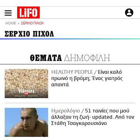
Παράκαμψη
προς
το
ΕΙΔΗΣΕΙΣ
κυρίως
HOME
ΣΕΡΧΙΟ ΠΙΧΟΛ
περιεχόμενο
CULTURE
ΣΕΡΧΙΟ ΠΙΧΟΛ
ΑΠΟΨΕΙΣ
ΤΡΟΠΟΣ ΖΩΗΣ
ΔΗΜΟΦΙΛΗ
ΘΕΜΑΤΑ
PODCASTS
Plus
HEALTHY PEOPLE
Είναι καλό
πρωινό η βρόμη; Ένας γιατρός
απαντά
LIFO SHOP
NEWSLETTER
Ημερολόγιο
51 ταινίες που μού
ΜΙΚΡΟΠΡΑΓΜΑΤΑ
άλλαξαν τη ζωή- updated. Aπό τον
THE GOOD LIFO
Στάθη Τσαγκαρουσιάνο
LIFOLAND
CITY GUIDE