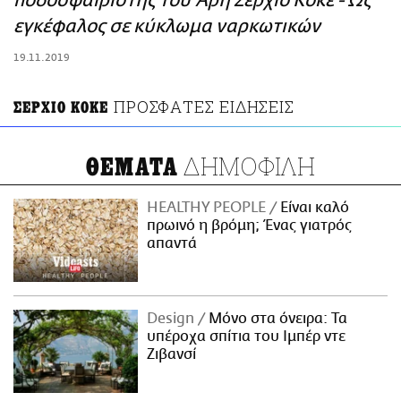
ποδοσφαιριστής του Άρη Σέρχιο Κόκε - Ως
ΑΜΠΑ
εγκέφαλος σε κύκλωμα ναρκωτικών
PRINT
19.11.2019
ΠΡΟΣΦΑΤΕΣ ΕΙΔΗΣΕΙΣ
ΣΕΡΧΙΟ ΚΟΚΕ
ΔΗΜΟΦΙΛΗ
ΘΕΜΑΤΑ
HEALTHY PEOPLE
Είναι καλό
πρωινό η βρόμη; Ένας γιατρός
απαντά
Design
Μόνο στα όνειρα: Τα
υπέροχα σπίτια του Ιμπέρ ντε
Ζιβανσί