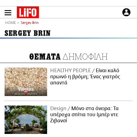
Παράκαμψη
προς
το
ΕΙΔΗΣΕΙΣ
κυρίως
HOME
Sergey Brin
περιεχόμενο
CULTURE
SERGEY BRIN
ΑΠΟΨΕΙΣ
ΤΡΟΠΟΣ ΖΩΗΣ
ΔΗΜΟΦΙΛΗ
ΘΕΜΑΤΑ
PODCASTS
Plus
HEALTHY PEOPLE
Είναι καλό
πρωινό η βρόμη; Ένας γιατρός
απαντά
LIFO SHOP
NEWSLETTER
Design
Μόνο στα όνειρα: Τα
ΜΙΚΡΟΠΡΑΓΜΑΤΑ
υπέροχα σπίτια του Ιμπέρ ντε
THE GOOD LIFO
Ζιβανσί
LIFOLAND
CITY GUIDE