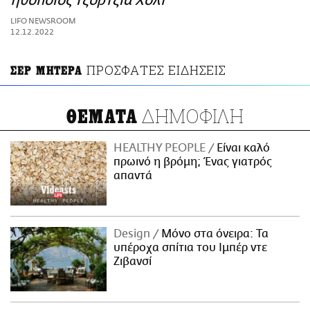
ηθοποιός Τζόρτζια Χολτ
ΑΜΠΑ
LIFO NEWSROOM
PRINT
12.12.2022
ΠΡΟΣΦΑΤΕΣ ΕΙΔΗΣΕΙΣ
ΣΕΡ ΜΗΤΕΡΑ
ΔΗΜΟΦΙΛΗ
ΘΕΜΑΤΑ
HEALTHY PEOPLE
Είναι καλό
πρωινό η βρόμη; Ένας γιατρός
απαντά
Design
Μόνο στα όνειρα: Τα
υπέροχα σπίτια του Ιμπέρ ντε
Ζιβανσί