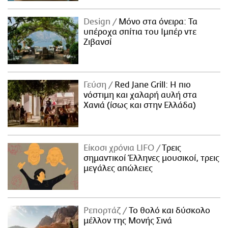
Design
Μόνο στα όνειρα: Τα
υπέροχα σπίτια του Ιμπέρ ντε
Ζιβανσί
Γεύση
Red Jane Grill: Η πιο
νόστιμη και χαλαρή αυλή στα
Χανιά (ίσως και στην Ελλάδα)
Είκοσι χρόνια LIFO
Tρεις
σημαντικοί Έλληνες μουσικοί, τρεις
μεγάλες απώλειες
Ρεπορτάζ
Το θολό και δύσκολο
μέλλον της Μονής Σινά