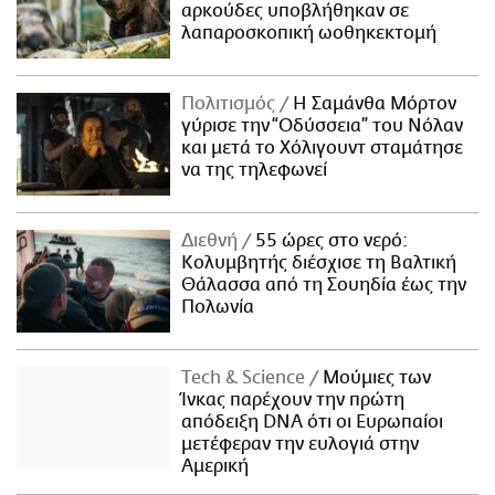
αρκούδες υποβλήθηκαν σε
λαπαροσκοπική ωοθηκεκτομή
Πολιτισμός
Η Σαμάνθα Μόρτον
γύρισε την “Οδύσσεια” του Νόλαν
και μετά το Χόλιγουντ σταμάτησε
να της τηλεφωνεί
Διεθνή
55 ώρες στο νερό:
Κολυμβητής διέσχισε τη Βαλτική
Θάλασσα από τη Σουηδία έως την
Πολωνία
Τech & Science
Μούμιες των
Ίνκας παρέχουν την πρώτη
απόδειξη DNA ότι οι Ευρωπαίοι
μετέφεραν την ευλογιά στην
Αμερική