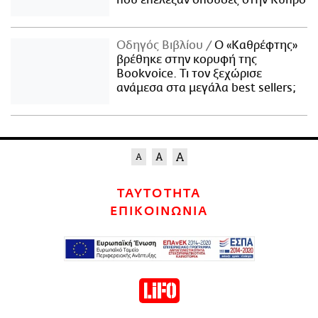
που επέλεξαν σπουδές στην Κύπρο
Οδηγός Βιβλίου
Ο «Καθρέφτης»
βρέθηκε στην κορυφή της
Bookvoice. Τι τον ξεχώρισε
ανάμεσα στα μεγάλα best sellers;
ΤΑΥΤΟΤΗΤΑ
ΕΠΙΚΟΙΝΩΝΙΑ