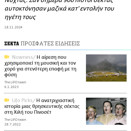
Νύχτας: Σαν σήμερα 900 πιστοί σέκτας
ΑΜΠΑ
αυτοκτόνησαν μαζικά κατ' εντολήν του
PRINT
ηγέτη τους
18.11.2024
ΠΡΟΣΦΑΤΕΣ ΕΙΔΗΣΕΙΣ
ΣΕΚΤΑ
Nowness
Η αίρεση που
χρησιμοποιεί τη μουσική και τον
χορό για στενότερη επαφή με τη
φύση
The LiFO team
6.1.2023
Lifo Picks
Η ανατριχιαστική
ιστορία μιας θρησκευτικής σέκτας
στη Χιλή του Πινοσέτ
The LiFO team
28.7.2022