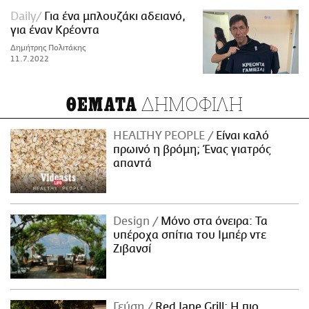
Daily
Για ένα μπλουζάκι αδειανό,
για έναν Κρέοντα
Δημήτρης Πολιτάκης
11.7.2022
ΔΗΜΟΦΙΛΗ
ΘΕΜΑΤΑ
HEALTHY PEOPLE
Είναι καλό
πρωινό η βρόμη; Ένας γιατρός
απαντά
Design
Μόνο στα όνειρα: Τα
υπέροχα σπίτια του Ιμπέρ ντε
Ζιβανσί
Γεύση
Red Jane Grill: Η πιο