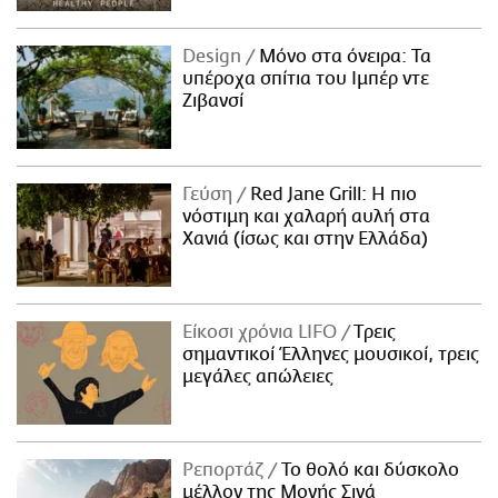
Design
Μόνο στα όνειρα: Τα
υπέροχα σπίτια του Ιμπέρ ντε
Ζιβανσί
Γεύση
Red Jane Grill: Η πιο
νόστιμη και χαλαρή αυλή στα
Χανιά (ίσως και στην Ελλάδα)
Είκοσι χρόνια LIFO
Tρεις
σημαντικοί Έλληνες μουσικοί, τρεις
μεγάλες απώλειες
Ρεπορτάζ
Το θολό και δύσκολο
μέλλον της Μονής Σινά