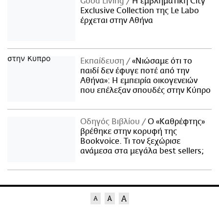
Good Living
Η εμβληματική City
Exclusive Collection της Le Labo
έρχεται στην Αθήνα
Εκπαίδευση
«Νιώσαμε ότι το
παιδί δεν έφυγε ποτέ από την
Αθήνα»: Η εμπειρία οικογενειών
που επέλεξαν σπουδές στην Κύπρο
Οδηγός Βιβλίου
Ο «Καθρέφτης»
βρέθηκε στην κορυφή της
Bookvoice. Τι τον ξεχώρισε
ανάμεσα στα μεγάλα best sellers;