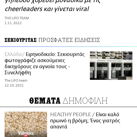
γηπέδου χορεύει μοναδικά με τις
ΑΜΠΑ
cheerleaders και γίνεται viral
PRINT
THE LIFO TEAM
1.11.2022
ΠΡΟΣΦΑΤΕΣ ΕΙΔΗΣΕΙΣ
ΣΕΚΙΟΥΡΙΤΑΣ
Ελλάδα
Ειρηνοδικείο: Σεκιουριτάς
φωτογράφιζε ασκούμενες
δικηγόρους εν αγνοία τους -
Συνελήφθη
The LiFO team
22.10.2021
ΔΗΜΟΦΙΛΗ
ΘΕΜΑΤΑ
HEALTHY PEOPLE
Είναι καλό
πρωινό η βρόμη; Ένας γιατρός
απαντά