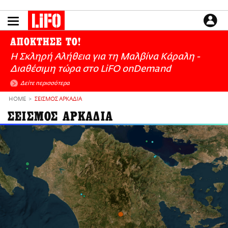
Παράκαμψη
προς
το
ΕΙΔΗΣΕΙΣ
κυρίως
ΑΠΟΚΤΗΣΕ ΤΟ!
περιεχόμενο
CULTURE
Η Σκληρή Αλήθεια για τη Μαλβίνα Κάραλη -
ΑΠΟΨΕΙΣ
Διαθέσιμη τώρα στo LiFO onDemand
ΤΡΟΠΟΣ ΖΩΗΣ
Δείτε περισσότερα
PODCASTS
HOME
ΣΕΙΣΜΟΣ ΑΡΚΑΔΙΑ
Plus
ΣΕΙΣΜΟΣ ΑΡΚΑΔΙΑ
LIFO SHOP
NEWSLETTER
ΜΙΚΡΟΠΡΑΓΜΑΤΑ
THE GOOD LIFO
LIFOLAND
CITY GUIDE