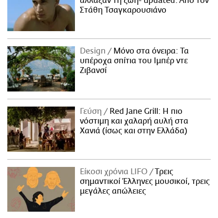
άλλαξαν τη ζωή- updated. Aπό τον
Στάθη Τσαγκαρουσιάνο
Design
Μόνο στα όνειρα: Τα
υπέροχα σπίτια του Ιμπέρ ντε
Ζιβανσί
Γεύση
Red Jane Grill: Η πιο
νόστιμη και χαλαρή αυλή στα
Χανιά (ίσως και στην Ελλάδα)
Είκοσι χρόνια LIFO
Tρεις
σημαντικοί Έλληνες μουσικοί, τρεις
μεγάλες απώλειες