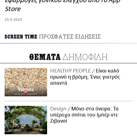
εφαρμογές γονικού ελέγχου από το App
ΑΜΠΑ
Store
PRINT
29.4.2019
ΠΡΟΣΦΑΤΕΣ ΕΙΔΗΣΕΙΣ
SCREEN TIME
ΔΗΜΟΦΙΛΗ
ΘΕΜΑΤΑ
HEALTHY PEOPLE
Είναι καλό
πρωινό η βρόμη; Ένας γιατρός
απαντά
Design
Μόνο στα όνειρα: Τα
υπέροχα σπίτια του Ιμπέρ ντε
Ζιβανσί