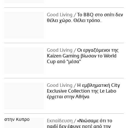
Good Living
Το BBQ στο σπίτι δεν
θέλει χώρο. Θέλει τρόπο.
Good Living
Οι εργαζόμενοι της
Kaizen Gaming βίωσαν το World
Cup από "μέσα"
Good Living
Η εμβληματική City
Exclusive Collection της Le Labo
έρχεται στην Αθήνα
Εκπαίδευση
«Νιώσαμε ότι το
παιδί δεν έφυγε ποτέ από την