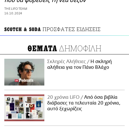
που θα φορέσεις τη νέα σεζόν
ΑΜΠΑ
THE LIFO TEAM
PRINT
16.10.2024
ΠΡΟΣΦΑΤΕΣ ΕΙΔΗΣΕΙΣ
SCOTCH & SODA
ΔΗΜΟΦΙΛΗ
ΘΕΜΑΤΑ
Σκληρές Αλήθειες
H σκληρή
αλήθεια για τον Πάνο Βλάχο
20 χρόνια LiFO
Από όσα βιβλία
διάβασες τα τελευταία 20 χρόνια,
αυτό ξεχωρίζεις