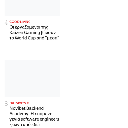
GOOD LIVING
Οι εργαζόμενοι της
Kaizen Gaming βίωσαν
το World Cup από "μέσα"
ΕΚΠΑΙΔΕΥΣΗ
Novibet Backend
Academy: Η επόμενη
γενιά software engineers
ξεκινά από εδώ