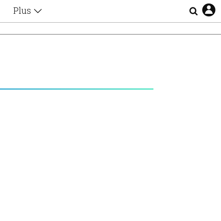
Plus
Θέματα
Συνεντεύξεις
Videos
τα
Αφιερώματα
Ζώδια
Εξομολογήσεις
Blogs
η
Οι Αθηναίοι
Απώλειες
Lgbtqi+
Επιλογές