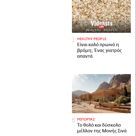
HEALTHY PEOPLE
Είναι καλό πρωινό η
βρόμη; Ένας γιατρός
απαντά
ΡΕΠΟΡΤΑΖ
Το θολό και δύσκολο
μέλλον της Μονής Σινά