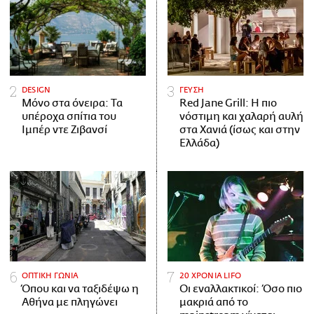
DESIGN
ΓΕΥΣΗ
Μόνο στα όνειρα: Τα
Red Jane Grill: Η πιο
υπέροχα σπίτια του
νόστιμη και χαλαρή αυλή
Ιμπέρ ντε Ζιβανσί
στα Χανιά (ίσως και στην
Ελλάδα)
ΟΠΤΙΚΗ ΓΩΝΙΑ
20 ΧΡΟΝΙΑ LIFO
Όπου και να ταξιδέψω η
Οι εναλλακτικοί: Όσο πιο
Αθήνα με πληγώνει
μακριά από το