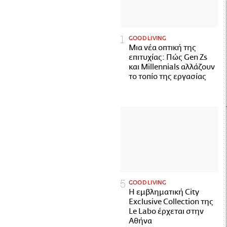
GOOD LIVING
Μια νέα οπτική της
επιτυχίας: Πώς Gen Zs
και Millennials αλλάζουν
το τοπίο της εργασίας
GOOD LIVING
Η εμβληματική City
Exclusive Collection της
Le Labo έρχεται στην
Αθήνα