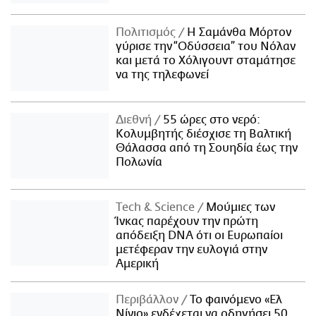
Πολιτισμός
Η Σαμάνθα Μόρτον
γύρισε την “Οδύσσεια” του Νόλαν
και μετά το Χόλιγουντ σταμάτησε
να της τηλεφωνεί
Διεθνή
55 ώρες στο νερό:
Κολυμβητής διέσχισε τη Βαλτική
Θάλασσα από τη Σουηδία έως την
Πολωνία
Τech & Science
Μούμιες των
Ίνκας παρέχουν την πρώτη
απόδειξη DNA ότι οι Ευρωπαίοι
μετέφεραν την ευλογιά στην
Αμερική
Περιβάλλον
Το φαινόμενο «Ελ
Νίνιο» ενδέχεται να οδηγήσει 50