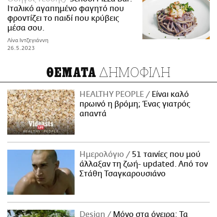
Ιταλικό αγαπημένο φαγητό που
φροντίζει το παιδί που κρύβεις
μέσα σου.
Λίνα Ιντζεγιάννη
26.5.2023
ΔΗΜΟΦΙΛΗ
ΘΕΜΑΤΑ
HEALTHY PEOPLE
Είναι καλό
πρωινό η βρόμη; Ένας γιατρός
απαντά
Ημερολόγιο
51 ταινίες που μού
άλλαξαν τη ζωή- updated. Aπό τον
Στάθη Τσαγκαρουσιάνο
Design
Μόνο στα όνειρα: Τα