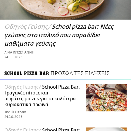
ΑΜΠΑ
PRINT
Οδηγός Γεύσης
School pizza bar: Νέες
γεύσεις στο ιταλικό που παραδίδει
μαθήματα γεύσης
ΛΙΝΑ ΙΝΤΖΕΓΙΑΝΝΗ
24.11.2023
ΠΡΟΣΦΑΤΕΣ ΕΙΔΗΣΕΙΣ
SCHOOL PIZZA BAR
Οδηγός Γεύσης
School Pizza Bar:
Τραγανές πίτσες και
αφράτες pinzes για τα καλύτερα
κυριακάτικα πρωινά
The LiFO team
24.10.2023
Οδηγός Γεύσης
School Pizza Bar: