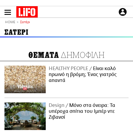
Παράκαμψη
προς
το
ΕΙΔΗΣΕΙΣ
κυρίως
HOME
Σατέρι
περιεχόμενο
CULTURE
ΣΑΤΕΡΙ
ΑΠΟΨΕΙΣ
ΤΡΟΠΟΣ ΖΩΗΣ
ΔΗΜΟΦΙΛΗ
ΘΕΜΑΤΑ
PODCASTS
Plus
HEALTHY PEOPLE
Είναι καλό
πρωινό η βρόμη; Ένας γιατρός
απαντά
LIFO SHOP
NEWSLETTER
Design
Μόνο στα όνειρα: Τα
ΜΙΚΡΟΠΡΑΓΜΑΤΑ
υπέροχα σπίτια του Ιμπέρ ντε
THE GOOD LIFO
Ζιβανσί
LIFOLAND
CITY GUIDE