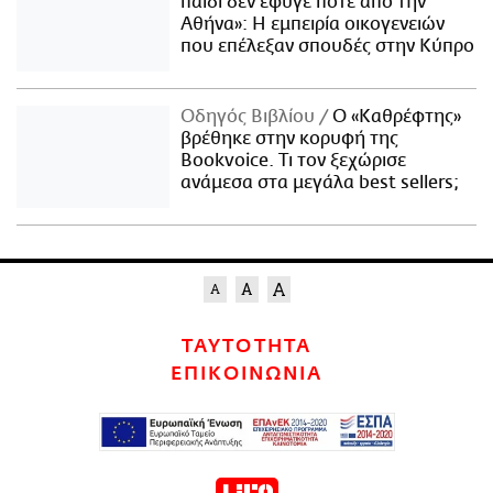
παιδί δεν έφυγε ποτέ από την
Αθήνα»: Η εμπειρία οικογενειών
που επέλεξαν σπουδές στην Κύπρο
Οδηγός Βιβλίου
Ο «Καθρέφτης»
βρέθηκε στην κορυφή της
Bookvoice. Τι τον ξεχώρισε
ανάμεσα στα μεγάλα best sellers;
ΤΑΥΤΟΤΗΤΑ
ΕΠΙΚΟΙΝΩΝΙΑ