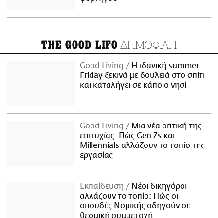
ΔΗΜΟΦΙΛΗ
THE GOOD LIFO
Good Living
Η ιδανική summer
Friday ξεκινά με δουλειά στο σπίτι
και καταλήγει σε κάποιο νησί
Good Living
Μια νέα οπτική της
επιτυχίας: Πώς Gen Zs και
Millennials αλλάζουν το τοπίο της
εργασίας
Εκπαίδευση
Νέοι δικηγόροι
αλλάζουν το τοπίο: Πώς οι
σπουδές Νομικής οδηγούν σε
θεσμική συμμετοχή