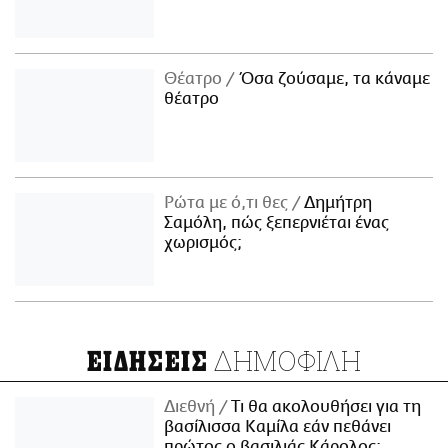
Θέατρο
Όσα ζούσαμε, τα κάναμε
θέατρο
Ρώτα με ό,τι θες
Δημήτρη
Σαμόλη, πώς ξεπερνιέται ένας
χωρισμός;
ΔΗΜΟΦΙΛΗ
ΕΙΔΗΣΕΙΣ
Διεθνή
Τι θα ακολουθήσει για τη
βασίλισσα Καμίλα εάν πεθάνει
πρώτος ο βασιλιάς Κάρολος;