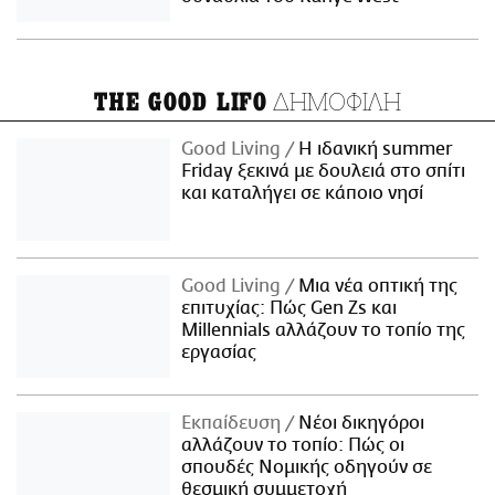
ΔΗΜΟΦΙΛΗ
THE GOOD LIFO
Good Living
Η ιδανική summer
Friday ξεκινά με δουλειά στο σπίτι
και καταλήγει σε κάποιο νησί
Good Living
Μια νέα οπτική της
επιτυχίας: Πώς Gen Zs και
Millennials αλλάζουν το τοπίο της
εργασίας
Εκπαίδευση
Νέοι δικηγόροι
αλλάζουν το τοπίο: Πώς οι
σπουδές Νομικής οδηγούν σε
θεσμική συμμετοχή