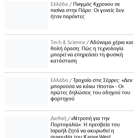
Ελλάδα
Πνιγμός 4χρονου σε
πισίνα στην Πάρο: Οι γονείς δεν
ήταν παρόντες
Τech & Science
Αδύναμα χέρια και
θολή όραση: Πώς η τεχνολογία
μπορεί να επηρεάσει τη φυσική
κατάσταση
Ελλάδα
Τροχαίο στις Σέρρες: «Δεν
μπορούσα να κάνω τίποτα» - Οι
πρώτες δηλώσεις του οδηγού του
φορτηγού
Διεθνή
«Ντροπή για την
Πορτογαλία»: Η πρεσβεία του
Ισραήλ ζητά να ακυρωθεί η
συναυλία του Kanye West