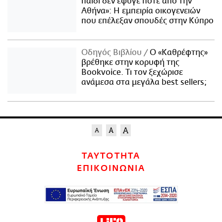
παιδί δεν έφυγε ποτέ από την
Αθήνα»: Η εμπειρία οικογενειών
που επέλεξαν σπουδές στην Κύπρο
Οδηγός Βιβλίου
Ο «Καθρέφτης»
βρέθηκε στην κορυφή της
Bookvoice. Τι τον ξεχώρισε
ανάμεσα στα μεγάλα best sellers;
ΤΑΥΤΟΤΗΤΑ
ΕΠΙΚΟΙΝΩΝΙΑ