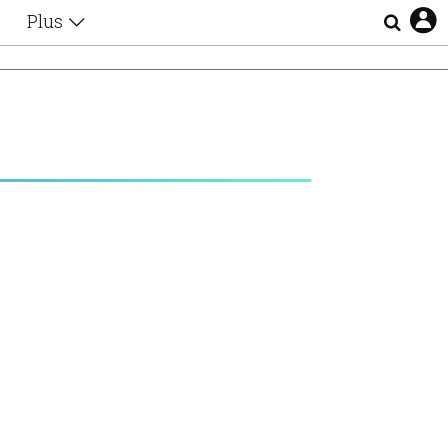
Plus
Θέματα
Συνεντεύξεις
Videos
τα
Αφιερώματα
Ζώδια
Εξομολογήσεις
Blogs
η
Οι Αθηναίοι
Απώλειες
Lgbtqi+
Επιλογές