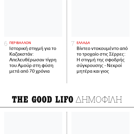
ΠΕΡΙΒΑΛΛΟΝ
ΕΛΛΑΔΑ
Ιστορική στιγμή για το
Βίντεο ντοκουμέντο από
Καζακστάν:
το τροχαίο στις Σέρρες:
Απελευθέρωσαν τίγρη
Η στιγμή της σφοδρής
του Αμούρ στη φύση
σύγκρουσης - Νεκροί
μετά από 70 χρόνια
μητέρα και γιος
ΔΗΜΟΦΙΛΗ
THE GOOD LIFO