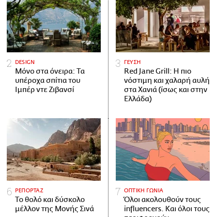
DESIGN
ΓΕΥΣΗ
Μόνο στα όνειρα: Τα
Red Jane Grill: Η πιο
υπέροχα σπίτια του
νόστιμη και χαλαρή αυλή
Ιμπέρ ντε Ζιβανσί
στα Χανιά (ίσως και στην
Ελλάδα)
ΡΕΠΟΡΤΑΖ
ΟΠΤΙΚΗ ΓΩΝΙΑ
Το θολό και δύσκολο
Όλοι ακολουθούν τους
μέλλον της Μονής Σινά
influencers. Και όλοι τους