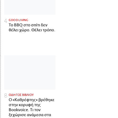
GOOD LIVING
Το BBQ στο σπίτι δεν
θέλει χώρο. Θέλει τρόπο.
ΟΔΗΓΟΣ ΒΙΒΛΙΟΥ
Ο «Καθρέφτης» βρέθηκε
στην κορυφή της
Bookvoice. Τι τον
ξεχώρισε ανάμεσα στα