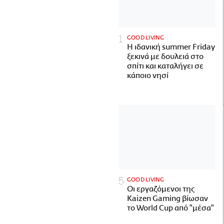
GOOD LIVING
Η ιδανική summer Friday
ξεκινά με δουλειά στο
σπίτι και καταλήγει σε
κάποιο νησί
GOOD LIVING
Οι εργαζόμενοι της
Kaizen Gaming βίωσαν
το World Cup από "μέσα"