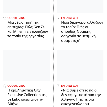
GOOD LIVING
ΕΚΠΑΙΔΕΥΣΗ
Μια νέα οπτική της
Νέοι δικηγόροι αλλάζουν
επιτυχίας: Πώς Gen Zs
το τοπίο: Πώς οι
και Millennials αλλάζουν
σπουδές Νομικής
το τοπίο της εργασίας
οδηγούν σε θεσμική
συμμετοχή
GOOD LIVING
ΕΚΠΑΙΔΕΥΣΗ
Η εμβληματική City
«Νιώσαμε ότι το παιδί
Exclusive Collection της
δεν έφυγε ποτέ από την
Le Labo έρχεται στην
Αθήνα»: Η εμπειρία
Αθήνα
οικογενειών που