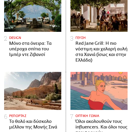
DESIGN
ΓΕΥΣΗ
Μόνο στα όνειρα: Τα
Red Jane Grill: Η πιο
υπέροχα σπίτια του
νόστιμη και χαλαρή αυλή
Ιμπέρ ντε Ζιβανσί
στα Χανιά (ίσως και στην
Ελλάδα)
ΡΕΠΟΡΤΑΖ
ΟΠΤΙΚΗ ΓΩΝΙΑ
Το θολό και δύσκολο
Όλοι ακολουθούν τους
μέλλον της Μονής Σινά
influencers. Και όλοι τους