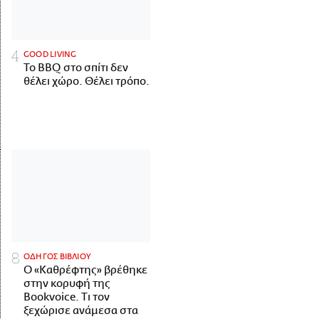
GOOD LIVING
Το BBQ στο σπίτι δεν
θέλει χώρο. Θέλει τρόπο.
ΟΔΗΓΟΣ ΒΙΒΛΙΟΥ
Ο «Καθρέφτης» βρέθηκε
στην κορυφή της
Bookvoice. Τι τον
ξεχώρισε ανάμεσα στα