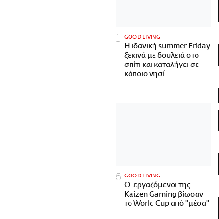
GOOD LIVING
Η ιδανική summer Friday
ξεκινά με δουλειά στο
σπίτι και καταλήγει σε
κάποιο νησί
GOOD LIVING
Οι εργαζόμενοι της
Kaizen Gaming βίωσαν
το World Cup από "μέσα"