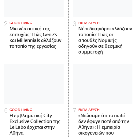
GOOD LIVING
ΕΚΠΑΙΔΕΥΣΗ
Μια νέα οπτική της
Νέοι δικηγόροι αλλάζουν
επιτυχίας: Πώς Gen Zs
το τοπίο: Πώς οι
και Millennials αλλάζουν
σπουδές Νομικής
το τοπίο της εργασίας
οδηγούν σε θεσμική
συμμετοχή
GOOD LIVING
ΕΚΠΑΙΔΕΥΣΗ
Η εμβληματική City
«Νιώσαμε ότι το παιδί
Exclusive Collection της
δεν έφυγε ποτέ από την
Le Labo έρχεται στην
Αθήνα»: Η εμπειρία
Αθήνα
οικογενειών που