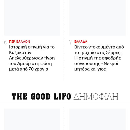
ΠΕΡΙΒΑΛΛΟΝ
ΕΛΛΑΔΑ
Ιστορική στιγμή για το
Βίντεο ντοκουμέντο από
Καζακστάν:
το τροχαίο στις Σέρρες:
Απελευθέρωσαν τίγρη
Η στιγμή της σφοδρής
του Αμούρ στη φύση
σύγκρουσης - Νεκροί
μετά από 70 χρόνια
μητέρα και γιος
ΔΗΜΟΦΙΛΗ
THE GOOD LIFO