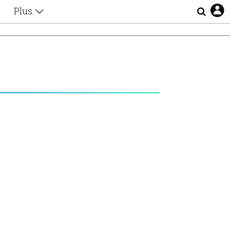
Plus
Θέματα
Συνεντεύξεις
Videos
τα
Αφιερώματα
Ζώδια
Εξομολογήσεις
Blogs
η
Οι Αθηναίοι
Απώλειες
Lgbtqi+
Επιλογές